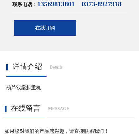
13569813801 0373-8927918
联系电话：
在线订购
详情介绍
Details
葫芦双梁起重机
在线留言
MESSAGE
如果您对我们的产品感兴趣，请直接联系我们！