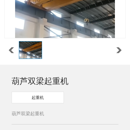
葫芦双梁起重机
起重机
葫芦双梁起重机