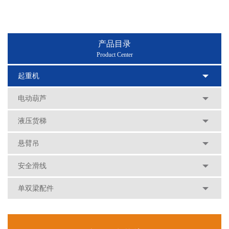
产品目录
Product Center
起重机
电动葫芦
液压货梯
悬臂吊
安全滑线
单双梁配件