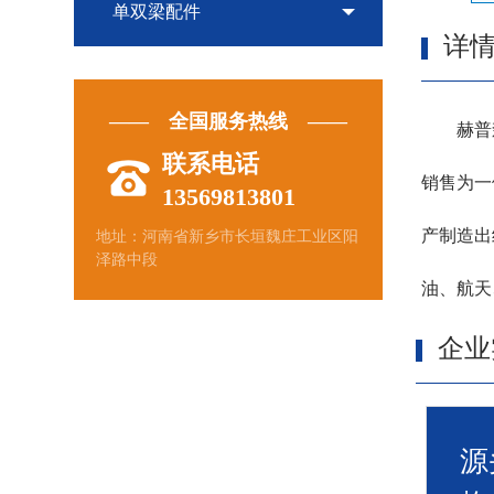
单双梁配件
详
—— 全国服务热线 ——
赫普森
联系电话
销售为一
13569813801
产制造出
地址：河南省新乡市长垣魏庄工业区阳
泽路中段
油、航天、
企业
源