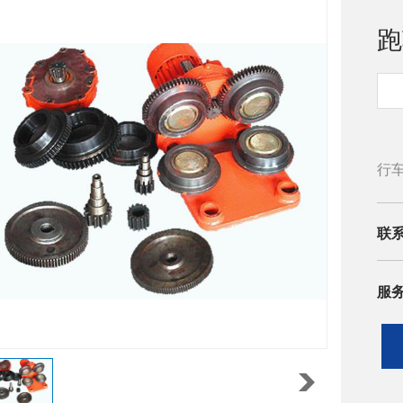
跑
赫
行
计
高
联
加
凑
服
系
石
询电