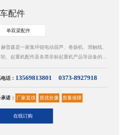
车配件
单双梁配件
普森是一家集环链电动葫芦、卷扬机、滑触线、
车轮、起重机配件及各类非标起重机产品等设备的设
、研发、生产、销售为一体的综合性制造企业，采用
科技含量的关键性电动葫芦零部件，配合高精密生产
13569813801 0373-8927918
系电话：
工设备，配合完善的检测措施，生产制造出结构紧
、操作方便、使用安全、维护简单的起重机电动葫芦
务承诺：
厂家直供
质优价廉
质量保障
列产品。公司产品广泛用于冶金、汽车制造、电力、
油、航天、水利、铁路、港口、机械加工等行业。咨
在线订购
话：电话：0373-8927918/8712308