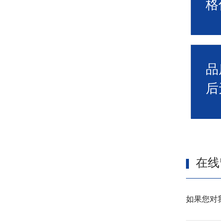
格
品
后
在线
如果您对