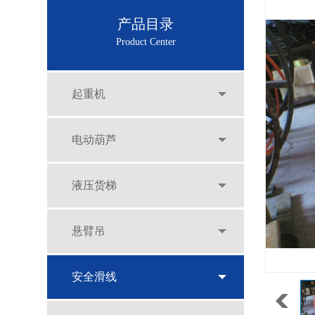
产品目录
Product Center
起重机
电动葫芦
液压货梯
悬臂吊
安全滑线