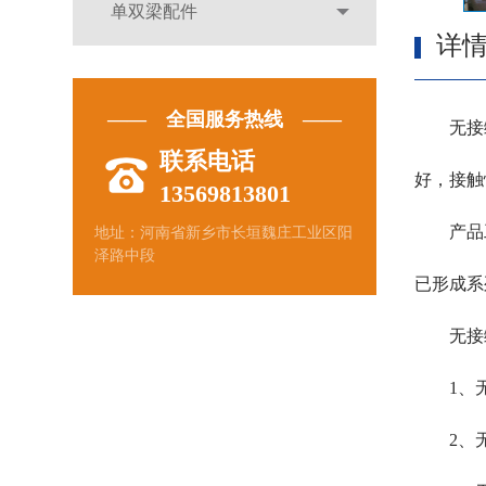
单双梁配件
详
—— 全国服务热线 ——
无接缝滑
联系电话
好，接触
13569813801
产品工
地址：河南省新乡市长垣魏庄工业区阳
泽路中段
已形成系
无接缝
1、无
2、无