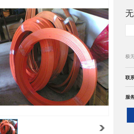
无
无
极
压
损
联
长
观
服
精
化
线
积