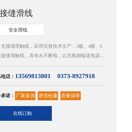
接缝滑线
安全滑线
接缝滑触线，采用完善技术生产，3极、4极、6
无接缝滑触线，具有永不断电，以无氧铜输送电源，
降力，导电率倍好，接触性好、方便安装、不易磨
、更换方便，运输更方便，不易引起滑触线损伤，延
13569813801 0373-8927918
系电话：
使用寿命。 产品工艺完善，做工精细，造型美
，实属起重行业系统的理想换代产品，广泛吸取科技
务承诺：
厂家直供
质优价廉
质量保障
华，锐意进取，开拓创新，产品已形成系列化，标准
，并且可按用户要求特殊设计制造。 无接缝滑触
在线订购
产品特点：安全、稳定、无接口（除供电点外）、体
小、安装方便、经济； 1、无接缝滑触线采用无