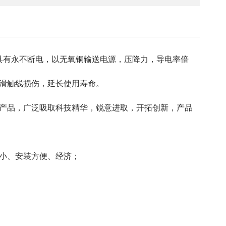
头安装，简便省时，空间小。 2、无接缝滑触线
殊材质制造，运行平稳，速度快，噪音低。 3、
接缝滑触线安装弯曲半径较小，小弯曲半径为
具有永不断电，以无氧铜输送电源，压降力，导电率倍
0mm。
滑触线损伤，延长使用寿命。
产品，广泛吸取科技精华，锐意进取，开拓创新，产品
小、安装方便、经济；