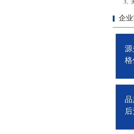
3、无接
企业
源
格
品
后