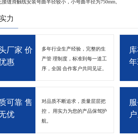
缝滑触线安装弯曲半径较小，小弯曲半径为750mm。
实力
头厂家 价
库
多年行业生产经验，完整的生
产管 理制度，标准到每一道工
优惠
年
序，全国 合作客户共同见证。
质可靠 售
服
对品质不断追求，质量层层把
控， 用实力为您的产品保驾护
无优
户
航。