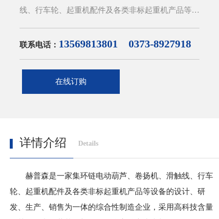
线、行车轮、起重机配件及各类非标起重机产品等设
备的设计、研发、生产、销售为一体的综合性制造企
业，采用高科技含量的关键性电动葫芦零部件，配合
13569813801 0373-8927918
联系电话：
高精密生产加工设备，配合完善的检测措施，生产制
造出结构紧凑、操作方便、使用安全、维护简单的起
在线订购
重机电动葫芦系列产品。公司产品广泛用于冶金、汽
车制造、电力、石油、航天、水利、铁路、港口、机
械加工等行业。咨询电话：电话：0373-
8927918/8712308
详情介绍
Details
赫普森是一家集环链电动葫芦、卷扬机、滑触线、行车
轮、起重机配件及各类非标起重机产品等设备的设计、研
发、生产、销售为一体的综合性制造企业，采用高科技含量