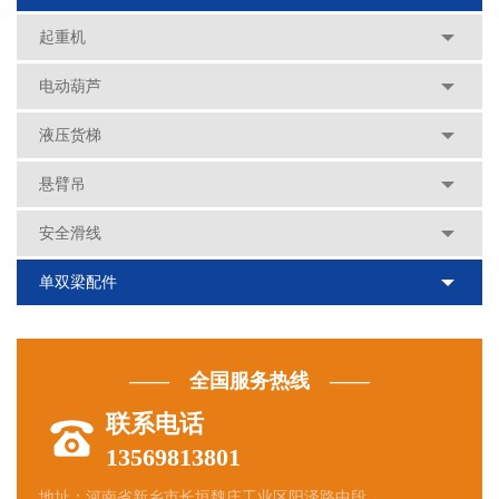
起重机
电动葫芦
液压货梯
悬臂吊
安全滑线
单双梁配件
—— 全国服务热线 ——
联系电话
13569813801
地址：河南省新乡市长垣魏庄工业区阳泽路中段