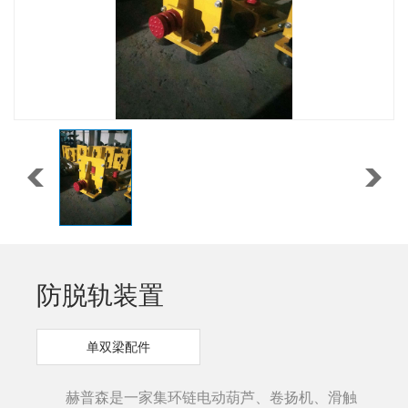
防脱轨装置
单双梁配件
赫普森是一家集环链电动葫芦、卷扬机、滑触